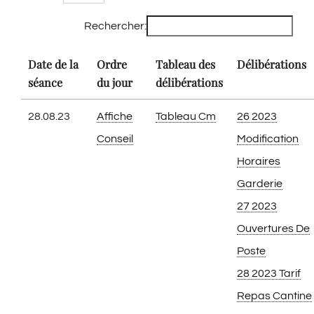
Rechercher:
Date de la
Ordre
Tableau des
Délibérations
séance
du jour
délibérations
28.08.23
Affiche
Tableau Cm
26 2023
Conseil
Modification
Horaires
Garderie
27 2023
Ouvertures De
Poste
28 2023 Tarif
Repas Cantine