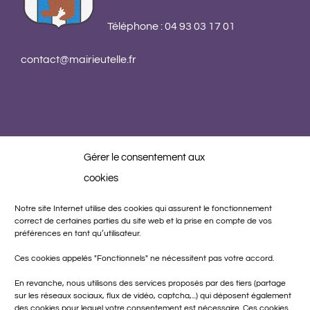
Téléphone : 04 93 03 17 01
contact@mairieutelle.fr
Gérer le consentement aux
cookies
Notre site Internet utilise des cookies qui assurent le fonctionnement
correct de certaines parties du site web et la prise en compte de vos
préférences en tant qu’utilisateur.
Ces cookies appelés "Fonctionnels" ne nécessitent pas votre accord.
Réalisation
En revanche, nous utilisons des services proposés par des tiers (partage
sur les réseaux sociaux, flux de vidéo, captcha,...) qui déposent également
des cookies pour lequel votre consentement est nécessaire. Ces cookies