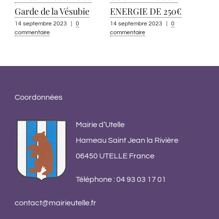
Garde de la Vésubie
ENERGIE DE 250€
14 septembre 2023
|
0
14 septembre 2023
|
0
commentaire
commentaire
App
pou
co
13 s
Coordonnées
comm
Mairie d’Utelle
Hameau Saint Jean la Rivière
06450 UTELLE France
Téléphone : 04 93 03 17 01
contact@mairieutelle.fr