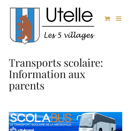
Passer
au
contenu
Transports scolaire:
Information aux
parents
Voir
l'image