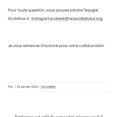
Pour toute question, vous pouvez joindre l’équipe
Scolabus à :
transport.scolaire@
nicecotedazur.org
Je vous remercie d’avance pour votre collaboration.
Par
|
20 janvier 2022
|
Actualités
Partagez cet article sur votre réseau social