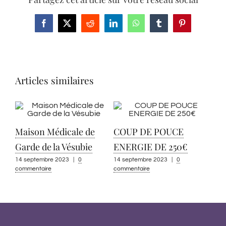
Facebook
X
Reddit
LinkedIn
WhatsApp
Tumblr
Pinterest
Articles similaires
Maison Médicale de
COUP DE POUCE
Garde de la Vésubie
ENERGIE DE 250€
14 septembre 2023
|
0
14 septembre 2023
|
0
commentaire
commentaire
App
pou
co