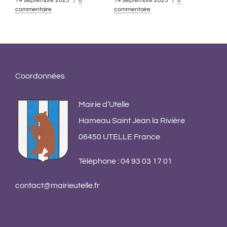
14 septembre 2023
|
0
14 septembre 2023
|
0
commentaire
commentaire
App
pou
co
13 s
Coordonnées
comm
Mairie d’Utelle
Hameau Saint Jean la Rivière
06450 UTELLE France
Téléphone : 04 93 03 17 01
contact@mairieutelle.fr