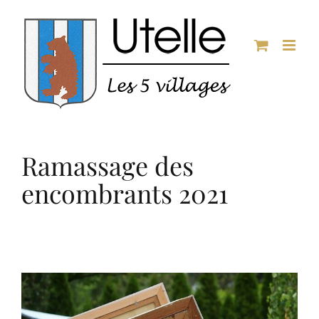
Passer
au
contenu
Ramassage des
encombrants 2021
Voir
l'image