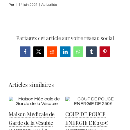
Par
|
14 juin 2021
|
Actualités
Partagez cet article sur votre réseau social
Facebook
X
Reddit
LinkedIn
WhatsApp
Tumblr
Pinterest
Articles similaires
Maison Médicale de
COUP DE POUCE
Garde de la Vésubie
ENERGIE DE 250€