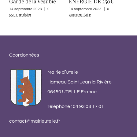
Garde de la Vésubie
ENERGIE DE 250€
14 septembre 2023
|
0
14 septembre 2023
|
0
commentaire
commentaire
App
pou
co
13 s
Coordonnées
comm
Mairie d’Utelle
Hameau Saint Jean la Rivière
06450 UTELLE France
Téléphone : 04 93 03 17 01
contact@mairieutelle.fr