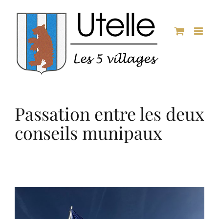
Passer
au
contenu
Passation entre les deux
conseils munipaux
Voir
l'image