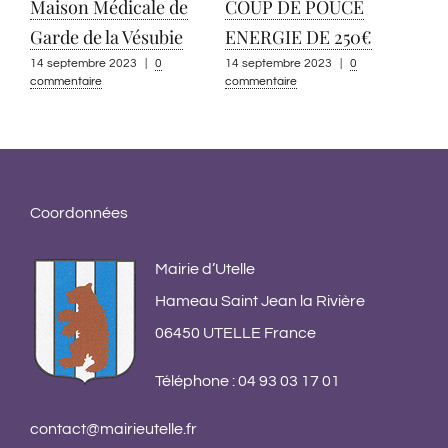
Maison Médicale de
COUP DE POUCE
Garde de la Vésubie
ENERGIE DE 250€
14 septembre 2023
|
0
14 septembre 2023
|
0
commentaire
commentaire
App
pou
co
13 s
Coordonnées
comm
Mairie d’Utelle
Hameau Saint Jean la Rivière
06450 UTELLE France
Téléphone : 04 93 03 17 01
contact@mairieutelle.fr