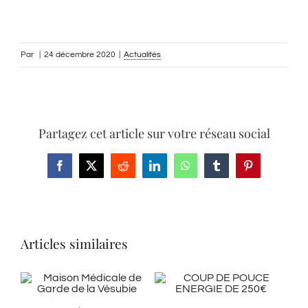
Par
|
24 décembre 2020
|
Actualités
Partagez cet article sur votre réseau social
Facebook
X
Reddit
LinkedIn
WhatsApp
Tumblr
Pinterest
Articles similaires