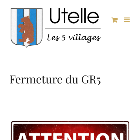
Passer
au
contenu
Fermeture du GR5
Voir
l'image