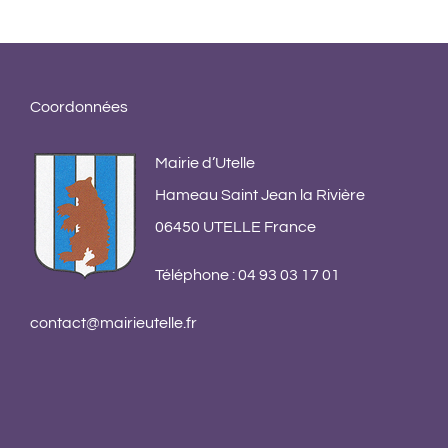
App
pou
co
13 s
Coordonnées
comm
Mairie d’Utelle
Hameau Saint Jean la Rivière
06450 UTELLE France
Téléphone : 04 93 03 17 01
contact@mairieutelle.fr