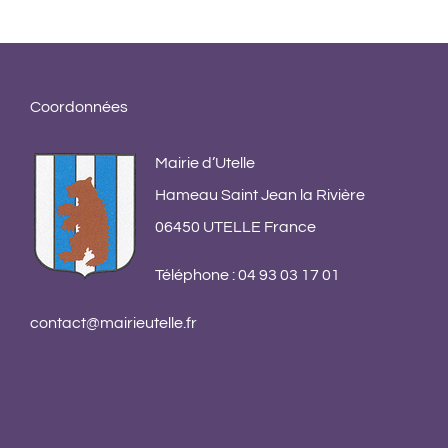
App
pou
co
13 s
Coordonnées
comm
Mairie d’Utelle
Hameau Saint Jean la Rivière
06450 UTELLE France
Téléphone : 04 93 03 17 01
contact@mairieutelle.fr