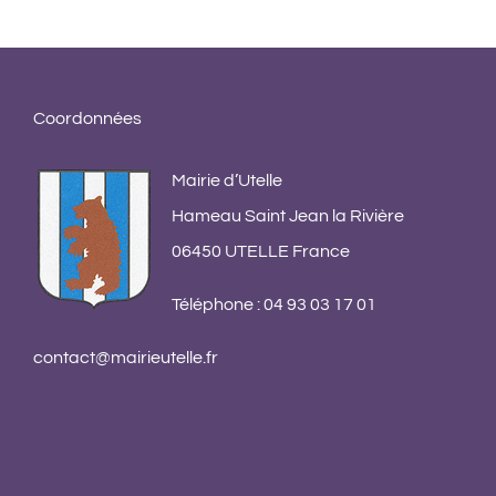
App
pou
co
13 s
Coordonnées
comm
Mairie d’Utelle
Hameau Saint Jean la Rivière
06450 UTELLE France
Téléphone : 04 93 03 17 01
contact@mairieutelle.fr