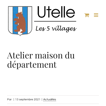
Passer
au
contenu
Atelier maison du
département
Par
|
13 septembre 2021
|
Actualités